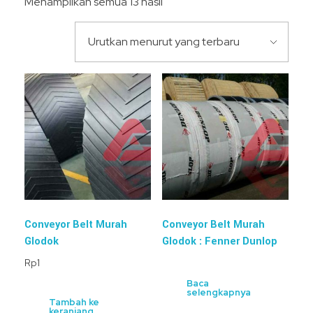
Menampilkan semua 13 hasil
Conveyor Belt Murah
Conveyor Belt Murah
Glodok
Glodok : Fenner Dunlop
Rp
1
Baca
selengkapnya
Tambah ke
keranjang