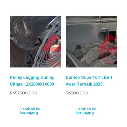
Pulley Lagging Dunlop
Dunlop Superfort : Belt
Ultima 12X2000X10000
Awet Terbaik 2025
Rp
57.500.000
Rp
500.000
Tambah ke
Tambah ke
keranjang
keranjang