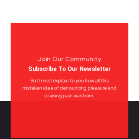
Join Our Community
Subscribe To Our Newsletter
But I must explain to you how all this
mistaken idea of denouncing pleasure and
praising pain was born.