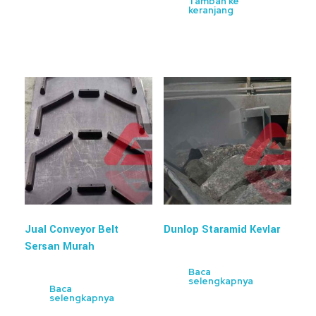
Tambah ke
keranjang
Jual Conveyor Belt
Dunlop Staramid Kevlar
Sersan Murah
Baca
selengkapnya
Baca
selengkapnya