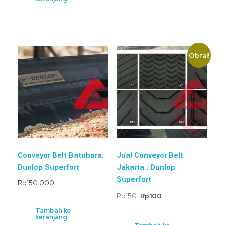
Obral!
Conveyor Belt Batubara:
Jual Conveyor Belt
Dunlop Superfort
Jakarta : Dunlop
Superfort
Rp
150.000
Rp
150
Rp
100
Tambah ke
keranjang