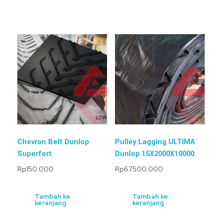
Chevron Belt Dunlop
Pulley Lagging ULTIMA
Superfort
Dunlop 15X2000X10000
Rp
150.000
Rp
67.500.000
Tambah ke
Tambah ke
keranjang
keranjang