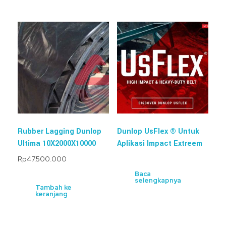
Rubber Lagging Dunlop
Dunlop UsFlex ® Untuk
Ultima 10X2000X10000
Aplikasi Impact Extreem
Rp
47.500.000
Baca
selengkapnya
Tambah ke
keranjang