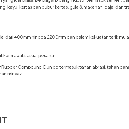
 yang luar biasa. Berbagai bidang industri termasuk semen, ba
ng, kayu, kertas dan bubur kertas, gula & makanan, baja, dan t
mulai dari 400mm hingga 2200mm dan dalam kekuatan tarik mulai
t kami buat sesuai pesanan.
r Rubber Compound. Dunlop termasuk tahan abrasi, tahan pana
dan minyak.
NT