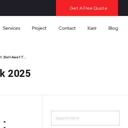
Get A Free Quote
Services
Project
Contact
Karir
Blog
: Belt Awet T...
ik 2025
 :