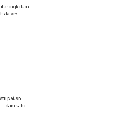
ta singkirkan.
lt dalam
tri pakan.
t dalam satu