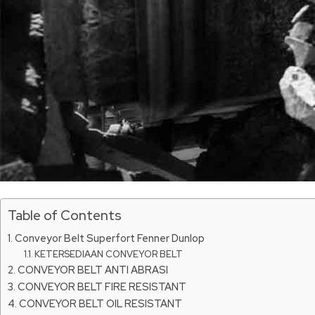
Table of Contents
Conveyor Belt Superfort Fenner Dunlop
KETERSEDIAAN CONVEYOR BELT
CONVEYOR BELT ANTI ABRASI
CONVEYOR BELT FIRE RESISTANT
CONVEYOR BELT OIL RESISTANT