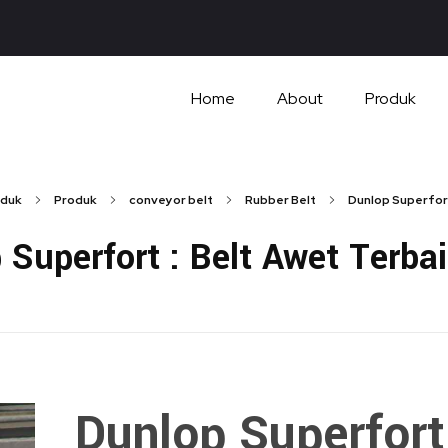
Home
About
Produk
duk
Produk
conveyor belt
Rubber Belt
Dunlop Superfort 
 Superfort : Belt Awet Terba
Dunlop Superfort