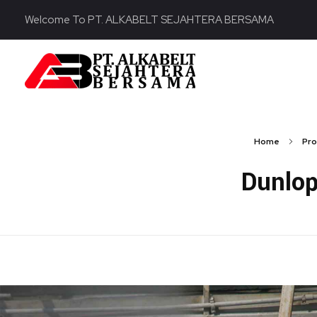
Welcome To PT. ALKABELT SEJAHTERA BERSAMA
PT. ALKABELT SEJAHTERA BERSAMA
Conveying Success Bridging the Future
Home
Pro
Dunlop