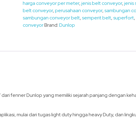
harga conveyor per meter
,
jenis belt conveyor
,
jeni
belt conveyor
,
perusahaan conveyor
,
sambungan co
sambungan conveyor belt
,
semperit belt
,
superfort
conveyor
Brand:
Dunlop
e” dari fenner Dunlop yang memiliki sejarah panjang dengan ke
likasi, mulai dari tugas light duty hingga heavy Duty, dan ling