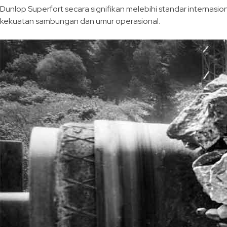
Dunlop Superfort secara signifikan melebihi standar internasi
kekuatan sambungan dan umur operasional.