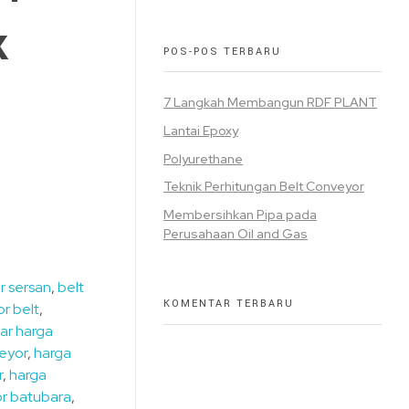
k
POS-POS TERBARU
7 Langkah Membangun RDF PLANT
Lantai Epoxy
Polyurethane
Teknik Perhitungan Belt Conveyor
Membersihkan Pipa pada
Perusahaan Oil and Gas
r sersan
,
belt
KOMENTAR TERBARU
r belt
,
ar harga
veyor
,
harga
r
,
harga
r batubara
,