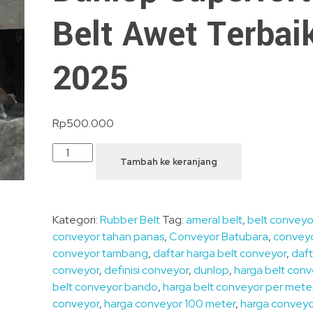
Belt Awet Terbai
2025
Rp
500.000
Tambah ke keranjang
Kategori:
Rubber Belt
Tag:
ameral belt
,
belt conveyo
conveyor tahan panas
,
Conveyor Batubara
,
conveyo
conveyor tambang
,
daftar harga belt conveyor
,
daft
conveyor
,
definisi conveyor
,
dunlop
,
harga belt con
belt conveyor bando
,
harga belt conveyor per mete
conveyor
,
harga conveyor 100 meter
,
harga conveyo