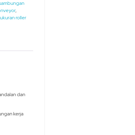
s sambungan
nveyor
,
,
ukuran roller
handalan dan
kungan kerja