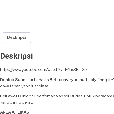
Deskripsi
Deskripsi
https://www.youtube.com/watch?v=IE1hxKPc-XY
Dunlop Superfort
adalah
Belt conveyor multi-ply
“long lif
daya tahan yang luar biasa.
Belt awet Dunlop Superfort adalah solusi ideal untuk beragam ap
yang paling berat.
AREA APLIKASI