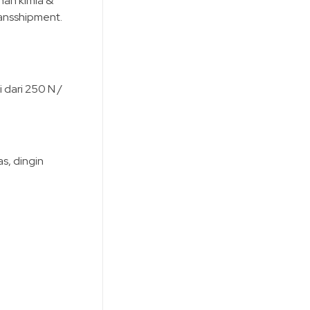
han kimia &
ransshipment.
 dari 250 N /
s, dingin