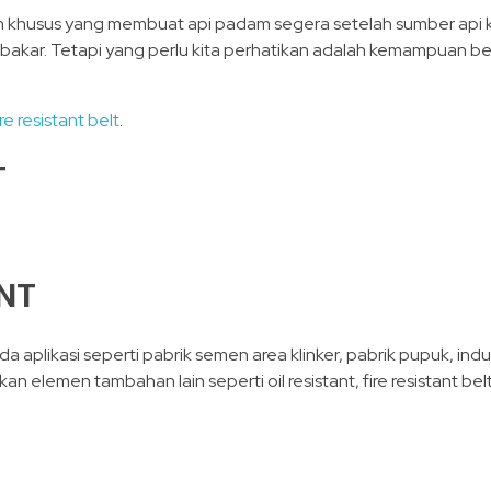
n khusus yang membuat api padam segera setelah sumber api ki
rbakar. Tetapi yang perlu kita perhatikan adalah kemampuan be
ire resistant belt
.
T
NT
plikasi seperti pabrik semen area klinker, pabrik pupuk, indus
 elemen tambahan lain seperti oil resistant, fire resistant bel