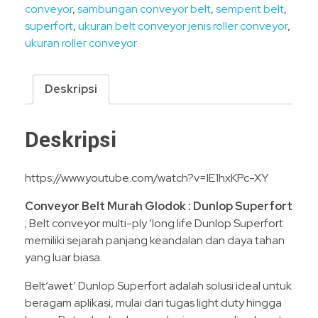
conveyor
,
sambungan conveyor belt
,
semperit belt
,
superfort
,
ukuran belt conveyor jenis roller conveyor
,
ukuran roller conveyor
Deskripsi
Deskripsi
https://www.youtube.com/watch?v=IE1hxKPc-XY
Conveyor Belt Murah Glodok : Dunlop Superfort
; Belt conveyor multi-ply ‘long life Dunlop Superfort
memiliki sejarah panjang keandalan dan daya tahan
yang luar biasa.
Belt‘awet’ Dunlop Superfort adalah solusi ideal untuk
beragam aplikasi, mulai dari tugas light duty hingga