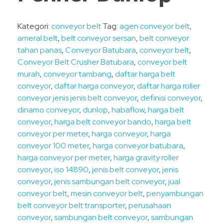
Kategori:
conveyor belt
Tag:
agen conveyor belt
,
ameral belt
,
belt conveyor sersan
,
belt conveyor
tahan panas
,
Conveyor Batubara
,
conveyor belt
,
Conveyor Belt Crusher Batubara
,
conveyor belt
murah
,
conveyor tambang
,
daftar harga belt
conveyor
,
daftar harga conveyor
,
daftar harga roller
conveyor jenis jenis belt conveyor
,
definisi conveyor
,
dinamo conveyor
,
dunlop
,
habaflow
,
harga belt
conveyor
,
harga belt conveyor bando
,
harga belt
conveyor per meter
,
harga conveyor
,
harga
conveyor 100 meter
,
harga conveyor batubara
,
harga conveyor per meter
,
harga gravity roller
conveyor
,
iso 14890
,
jenis belt conveyor
,
jenis
conveyor
,
jenis sambungan belt conveyor
,
jual
conveyor belt
,
mesin conveyor belt
,
penyambungan
belt conveyor belt transporter
,
perusahaan
conveyor
,
sambungan belt conveyor
,
sambungan