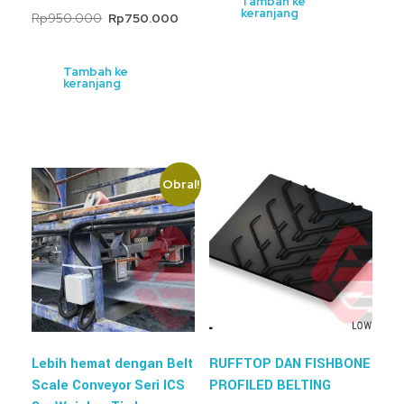
Tambah ke
keranjang
Rp
950.000
Rp
750.000
Tambah ke
keranjang
Obral!
Lebih hemat dengan Belt
RUFFTOP DAN FISHBONE
Scale Conveyor Seri ICS
PROFILED BELTING