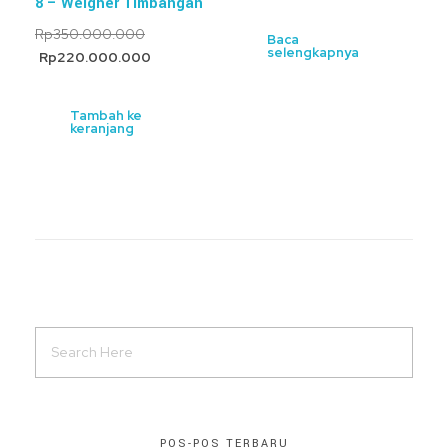
8 – Weigher Timbangan
Rp
350.000.000
Baca
selengkapnya
Rp
220.000.000
Tambah ke
keranjang
POS-POS TERBARU