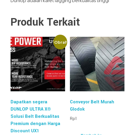
Dunlop adalah karet lagging berkualitas tinggi
Produk Terkait
Obral!
Dapatkan segera
Conveyor Belt Murah
DUNLOP ULTRA X®
Glodok
Solusi Belt Berkualitas
Rp
1
Premium dengan Harga
Discount UX1