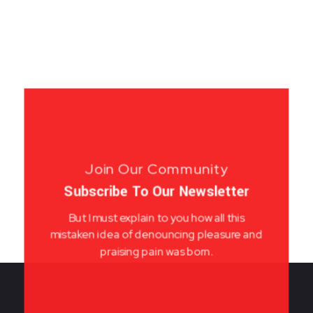
Join Our Community
Subscribe To Our Newsletter
But I must explain to you how all this
mistaken idea of denouncing pleasure and
praising pain was born.