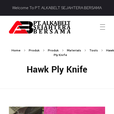
Welcome To PT. ALKABELT SEJAHTERA BERSAMA
PT. ALKABELT SEJAHTERA BERSAMA
Conveying Success Bridging the Future
Home
Produk
Produk
Materials
Tools
Haw
Ply Knife
Hawk Ply Knife