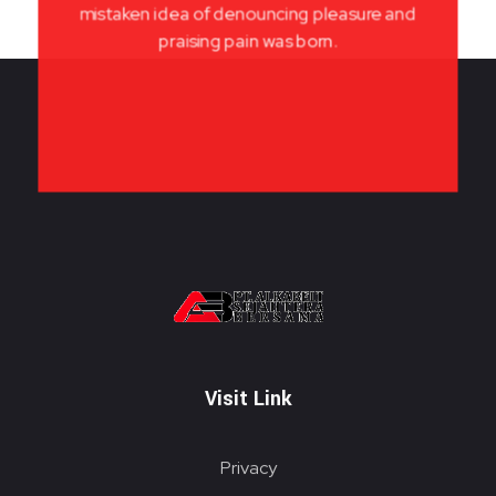
mistaken idea of denouncing pleasure and
praising pain was born.
PT. ALKABELT SEJAHTERA BERSAMA
Conveying Success Bridging the Future
Visit Link
Privacy