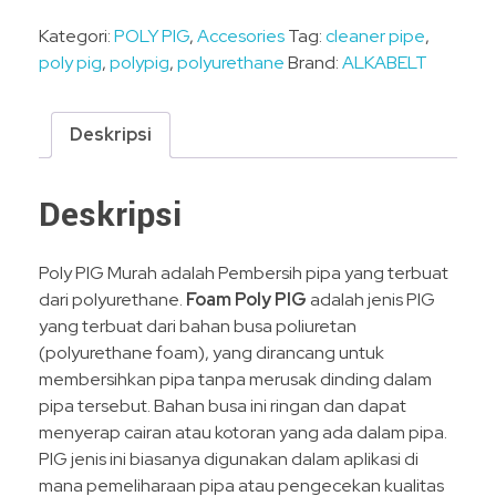
Kategori:
POLY PIG
,
Accesories
Tag:
cleaner pipe
,
poly pig
,
polypig
,
polyurethane
Brand:
ALKABELT
Deskripsi
Deskripsi
Poly PIG Murah adalah Pembersih pipa yang terbuat
dari polyurethane.
Foam Poly PIG
adalah jenis PIG
yang terbuat dari bahan busa poliuretan
(polyurethane foam), yang dirancang untuk
membersihkan pipa tanpa merusak dinding dalam
pipa tersebut. Bahan busa ini ringan dan dapat
menyerap cairan atau kotoran yang ada dalam pipa.
PIG jenis ini biasanya digunakan dalam aplikasi di
mana pemeliharaan pipa atau pengecekan kualitas