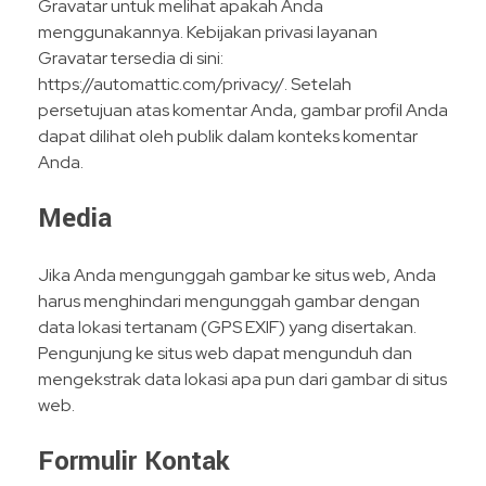
Gravatar untuk melihat apakah Anda
menggunakannya. Kebijakan privasi layanan
Gravatar tersedia di sini:
https://automattic.com/privacy/. Setelah
persetujuan atas komentar Anda, gambar profil Anda
dapat dilihat oleh publik dalam konteks komentar
Anda.
Media
Jika Anda mengunggah gambar ke situs web, Anda
harus menghindari mengunggah gambar dengan
data lokasi tertanam (GPS EXIF) yang disertakan.
Pengunjung ke situs web dapat mengunduh dan
mengekstrak data lokasi apa pun dari gambar di situs
web.
Formulir Kontak