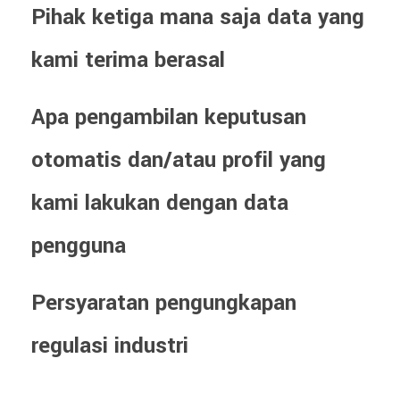
Pihak ketiga mana saja data yang
kami terima berasal
Apa pengambilan keputusan
otomatis dan/atau profil yang
kami lakukan dengan data
pengguna
Persyaratan pengungkapan
regulasi industri