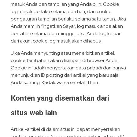
masuk Anda dan tampilan yang Anda pilih. Cookie
log masuk berlaku selama dua hari, dan cookie
pengaturan tampilan berlaku selama satu tahun. Jika
Anda memilih “Ingatkan Saya”, log masuk anda akan
bertahan selama dua minggu. Jika Anda log keluar
dari akun, cookie log masuk akan dihapus.
Jika Anda menyunting atau menerbitkan artikel,
cookie tambahan akan disimpan di browser Anda.
Cookie ini tidak menyertakan data pribadi dan hanya
menunjukkan ID posting dari artikel yang baru saja
Anda sunting. Kadaluwarsa setelah 1 hari.
Konten yang disematkan dari
situs web lain
Artikel-artikel di dalam situs ini dapat menyertakan
konten terembed (seperti video, gambar, artikel, dll).