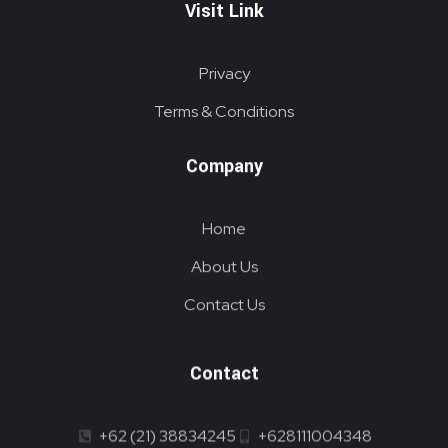
Visit Link
Privacy
Terms & Conditions
Company
Home
About Us
Contact Us
Contact
+62 (21) 38834245
+628111004348