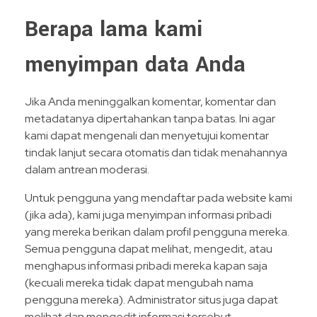
Berapa lama kami
menyimpan data Anda
Jika Anda meninggalkan komentar, komentar dan
metadatanya dipertahankan tanpa batas. Ini agar
kami dapat mengenali dan menyetujui komentar
tindak lanjut secara otomatis dan tidak menahannya
dalam antrean moderasi.
Untuk pengguna yang mendaftar pada website kami
(jika ada), kami juga menyimpan informasi pribadi
yang mereka berikan dalam profil pengguna mereka.
Semua pengguna dapat melihat, mengedit, atau
menghapus informasi pribadi mereka kapan saja
(kecuali mereka tidak dapat mengubah nama
pengguna mereka). Administrator situs juga dapat
melihat dan mengedit informasi tersebut.