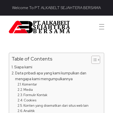
Welcome To PT. ALKABELT SEJAHTERA BERSAMA
PT. ALKABELT SEJAHTERA BERSAMA
Conveying Success Bridging the Future
Table of Contents
Siapa kami
Data pribadi apa yang kami kumpulkan dan
mengapa kami mengumpulkannya
Komentar
Media
Formulir Kontak
Cookies
Konten yang disematkan dari situs web lain
Analitik